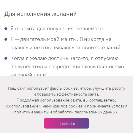
Для исполнения желаний
Я открыта для получения желаемого.
Я — двигатель моей мечты. Я никогда не
сдаюсь и не отказываюсь от своих желаний.
Когда я желаю достичь чего-то, я отпускаю
весь негатив и сосредотачиваюсь полностью
на своей цели.
Все, что происходит в моей жизни, ведет меня
Наш сайт использует файлы cookies, чтобы улучшить работу
к моей мечте.
и повысить эффективность сайта.
Продолжая использование сайта, вы
соглашаетесь
Мое желание начинает сбываться прямо здесь
c использованием нами файлов cookies
и принимаете условия
политики защиты и обработки персональных данных
.
и прямо сейчас.
Когда я действительно хочу, чтоб мои цели и
Принять
мечты осуществились, они осуществляются.