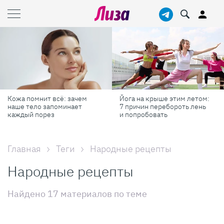
Йога на крыше этим летом:
Готовь как шеф-повар: 6
7 причин перебороть лень
профессиональных
и попробовать
секретов, которые помогут
готовить быстрее и вкуснее
Главная
Теги
Народные рецепты
Народные рецепты
Найдено 17 материалов по теме