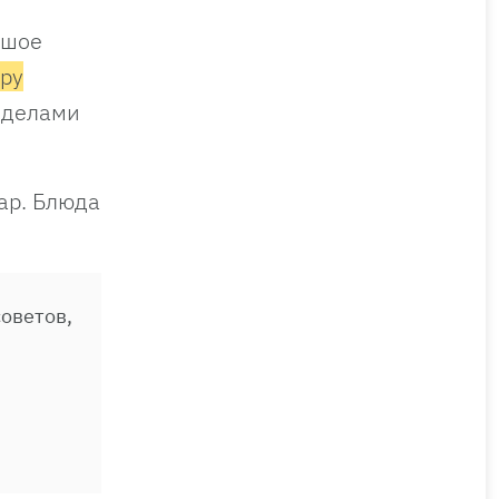
ьшое
ру
 делами
ар. Блюда
оветов,