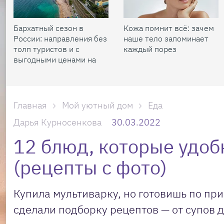
Бархатный сезон в
Кожа помнит всё: зачем
России: направления без
наше тело запоминает
толп туристов и с
каждый порез
выгодными ценами на
жилье
Главная
Мой уютный дом
Еда
Дарья Курносенкова
30.03.2022
12 блюд, которые удоб
(рецепты с фото)
Купила мультиварку, но готовишь по при
сделали подборку рецептов — от супов 