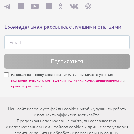
Еженедельная рассылка с лучшими статьями
Нажимая на кнопку «Подписаться», вы принимаете условия
пользовательского соглашения
,
политики конфиденциальности
и
правила рассылок
.
Нашли ошибку? Выделите ее и нажмите
Наш сайт использует файлы cookies, чтобы улучшить работу
Ctrl+Enter
и повысить эффективность сайта.
Продолжая использование сайта, вы
соглашаетесь
© 2026 АО «БКМ», ОГРН 1027739494584, ИНН 7705056238
c использованием нами файлов cookies
и принимаете условия
127018, Москва, ул. Полковая, д. 3, стр. 4, помещение I, комн. 23
политики защиты и обработки персональных данных
.
16+