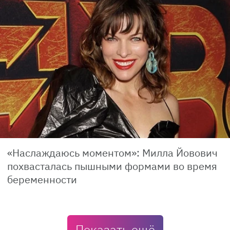
«Наслаждаюсь моментом»: Милла Йовович
похвасталась пышными формами во время
беременности
Показать ещё