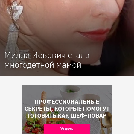
Милла Йовович стала
многодетной мамой