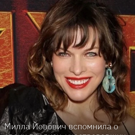
Милла Йовович вспомнила о