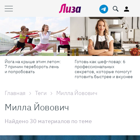
Готовь как шеф-повар: 6
Масштабные приключения:
профессиональных
самые красивые фестивали
секретов, которые помогут
России в августе
готовить быстрее и вкуснее
Главная
Теги
Милла Йовович
Милла Йовович
Найдено 30 материалов по теме