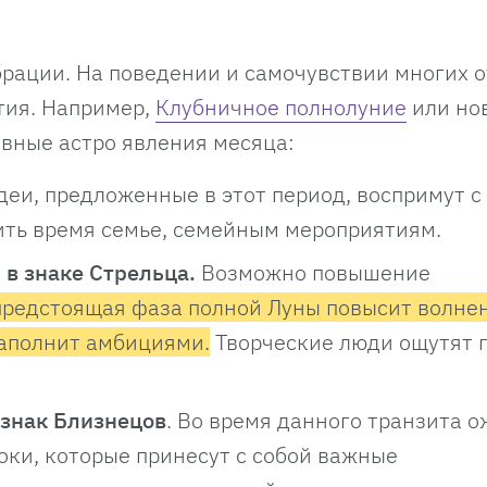
рации. На поведении и самочувствии многих о
тия. Например,
Клубничное полнолуние
или но
овные астро явления месяца:
деи, предложенные в этот период, воспримут с
ить время семье, семейным мероприятиям.
 в знаке Стрельца.
Возможно повышение
предстоящая фаза полной Луны повысит волнен
наполнит амбициями.
Творческие люди ощутят 
 знак Близнецов
. Во время данного транзита 
ки, которые принесут с собой важные