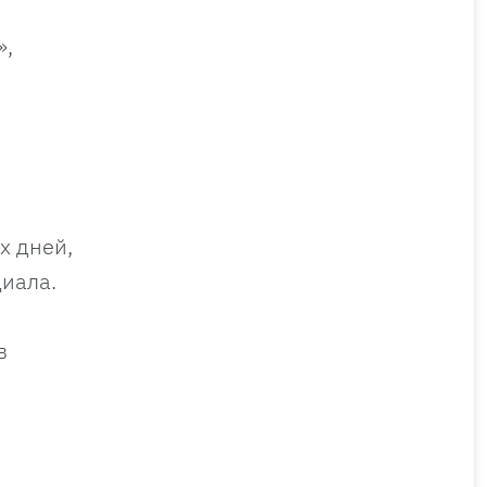
»,
х дней,
иала.
в