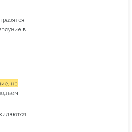
тразятся
волуние в
ие, но
подъем
ожидаются