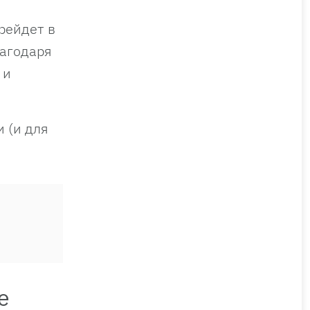
рейдет в
лагодаря
 и
 (и для
е